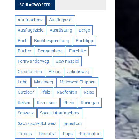
SCHLAGWÖRTER
#aufnachmv
Ausflugsziel
Ausflugsziele
Ausrüstung
Berge
Buch
Buchbesprechung
Buchtipp
Bücher
Donnersberg
Eurohike
Fernwanderweg
Gewinnspiel
Graubünden
Hiking
Jakobsweg
Lahn
Malerweg
Malerweg Etappen
Outdoor
Pfalz
Radfahren
Reise
Reisen
Rezension
Rhein
Rheingau
Schweiz
Special #aufnachmv
Sächsische Schweiz
Tagestour
Taunus
Teneriffa
Tipps
Traumpfad