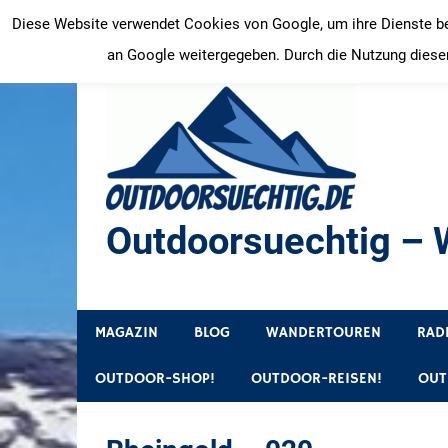
Zum
Diese Website verwendet Cookies von Google, um ihre Dienste bere
Inhalt
an Google weitergegeben. Durch die Nutzung dieser
springen
Outdoorsuechtig – W
Outdoor, Wandertouren, Ausflugsziele, Reisetipps
MAGAZIN
BLOG
WANDERTOUREN
RAD
OUTDOOR-SHOP!
OUTDOOR-REISEN!
OUT