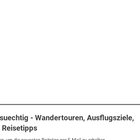
uechtig - Wandertouren, Ausflugsziele,
Reisetipps
n, um die neuesten Beiträge per E-Mail zu erhalten.