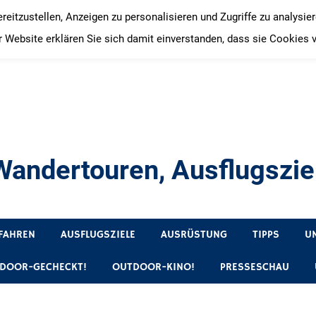
itzustellen, Anzeigen zu personalisieren und Zugriffe zu analysie
 Website erklären Sie sich damit einverstanden, dass sie Cookies 
andertouren, Ausflugsziel
, Produkttests und Buchrezensionen. Ein Blog für alle, die gern 
FAHREN
AUSFLUGSZIELE
AUSRÜSTUNG
TIPPS
U
DOOR-GECHECKT!
OUTDOOR-KINO!
PRESSESCHAU