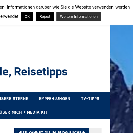
ren. Informationen darüber, wie Sie die Website verwenden, werden
verwendet.
OK
Reject
Weitere Informationen
e, Reisetipps
draußen sind. In Deutschland und überall!
NSERE STERNE
EMPFEHLUNGEN
TV-TIPPS
ÜBER MICH / MEDIA KIT
HIER KANNST DU IM BLOG SUCHEN: