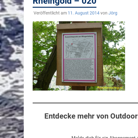
Rheingold – 020
Veröffentlicht am
11. August 2014
von
Jörg
Entdecke mehr von Outdoors
Melde dich für ein Abonnement a