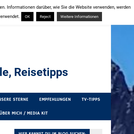
ren. Informationen darüber, wie Sie die Website verwenden, werden
verwendet.
OK
Reject
Weitere Informationen
e, Reisetipps
draußen sind. In Deutschland und überall!
NSERE STERNE
EMPFEHLUNGEN
TV-TIPPS
ÜBER MICH / MEDIA KIT
HIER KANNST DU IM BLOG SUCHEN: