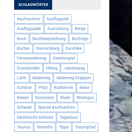
SCHLAGWÖRTER
#aufnachmv
Ausflugsziel
Ausflugsziele
Ausrüstung
Berge
Buch
Buchbesprechung
Buchtipp
Bücher
Donnersberg
Eurohike
Fernwanderweg
Gewinnspiel
Graubünden
Hiking
Jakobsweg
Lahn
Malerweg
Malerweg Etappen
Outdoor
Pfalz
Radfahren
Reise
Reisen
Rezension
Rhein
Rheingau
Schweiz
Special #aufnachmv
Sächsische Schweiz
Tagestour
Taunus
Teneriffa
Tipps
Traumpfad