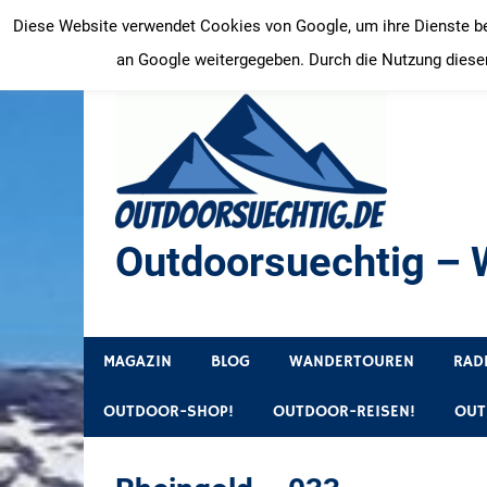
Zum
Diese Website verwendet Cookies von Google, um ihre Dienste bere
Inhalt
an Google weitergegeben. Durch die Nutzung dieser
springen
Outdoorsuechtig – W
Outdoor, Wandertouren, Ausflugsziele, Reisetipps
MAGAZIN
BLOG
WANDERTOUREN
RAD
OUTDOOR-SHOP!
OUTDOOR-REISEN!
OUT