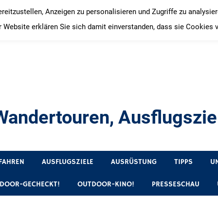
itzustellen, Anzeigen zu personalisieren und Zugriffe zu analysie
 Website erklären Sie sich damit einverstanden, dass sie Cookies 
andertouren, Ausflugsziel
, Produkttests und Buchrezensionen. Ein Blog für alle, die gern 
FAHREN
AUSFLUGSZIELE
AUSRÜSTUNG
TIPPS
U
DOOR-GECHECKT!
OUTDOOR-KINO!
PRESSESCHAU