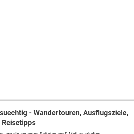
uechtig - Wandertouren, Ausflugsziele,
Reisetipps
n, um die neuesten Beiträge per E-Mail zu erhalten.