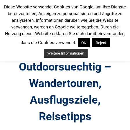
Zum
Diese Website verwendet Cookies von Google, um ihre Dienste
Inhalt
bereitzustellen, Anzeigen zu personalisieren und Zugriffe zu
springen
analysieren. Informationen darüber, wie Sie die Website
verwenden, werden an Google weitergegeben. Durch die
Nutzung dieser Website erklären Sie sich damit einverstanden,
dass sie Cookies verwendet.
OK
Reject
Weitere Informationen
Outdoorsuechtig –
Wandertouren,
Ausflugsziele,
Reisetipps
Outdoor, Wandertouren, Ausflugsziele, Reisetipps,