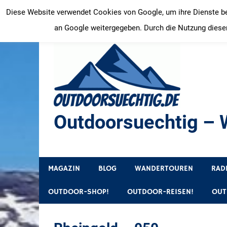
Zum
Diese Website verwendet Cookies von Google, um ihre Dienste bere
Inhalt
an Google weitergegeben. Durch die Nutzung dieser
springen
Outdoorsuechtig – W
Outdoor, Wandertouren, Ausflugsziele, Reisetipps
MAGAZIN
BLOG
WANDERTOUREN
RAD
OUTDOOR-SHOP!
OUTDOOR-REISEN!
OUT