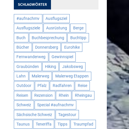
SCHLAGWÖRTER
#aufnachmv
Ausflugsziel
Ausflugsziele
Ausrüstung
Berge
Buch
Buchbesprechung
Buchtipp
Bücher
Donnersberg
Eurohike
Fernwanderweg
Gewinnspiel
Graubünden
Hiking
Jakobsweg
Lahn
Malerweg
Malerweg Etappen
Outdoor
Pfalz
Radfahren
Reise
Reisen
Rezension
Rhein
Rheingau
Schweiz
Special #aufnachmv
Sächsische Schweiz
Tagestour
Taunus
Teneriffa
Tipps
Traumpfad