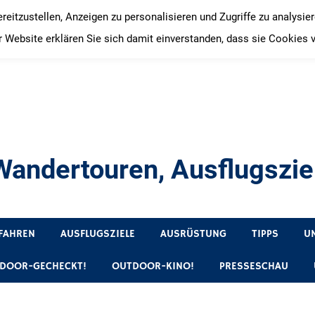
itzustellen, Anzeigen zu personalisieren und Zugriffe zu analysie
 Website erklären Sie sich damit einverstanden, dass sie Cookies 
andertouren, Ausflugsziel
, Produkttests und Buchrezensionen. Ein Blog für alle, die gern 
FAHREN
AUSFLUGSZIELE
AUSRÜSTUNG
TIPPS
U
DOOR-GECHECKT!
OUTDOOR-KINO!
PRESSESCHAU