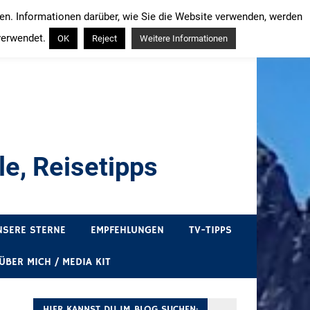
ren. Informationen darüber, wie Sie die Website verwenden, werden
verwendet.
OK
Reject
Weitere Informationen
e, Reisetipps
draußen sind. In Deutschland und überall!
NSERE STERNE
EMPFEHLUNGEN
TV-TIPPS
ÜBER MICH / MEDIA KIT
HIER KANNST DU IM BLOG SUCHEN: