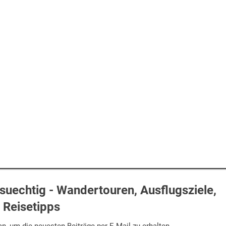
uechtig - Wandertouren, Ausflugsziele,
Reisetipps
n, um die neuesten Beiträge per E-Mail zu erhalten.