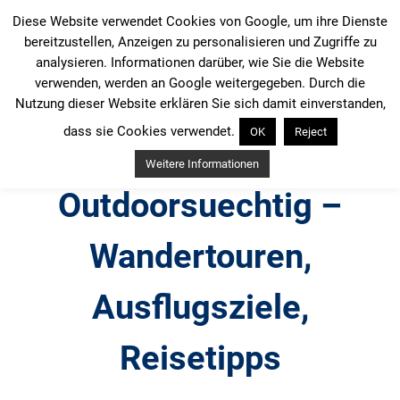
Zum
Diese Website verwendet Cookies von Google, um ihre Dienste
Inhalt
bereitzustellen, Anzeigen zu personalisieren und Zugriffe zu
springen
analysieren. Informationen darüber, wie Sie die Website
verwenden, werden an Google weitergegeben. Durch die
Nutzung dieser Website erklären Sie sich damit einverstanden,
dass sie Cookies verwendet.
OK
Reject
Weitere Informationen
Outdoorsuechtig –
Wandertouren,
Ausflugsziele,
Reisetipps
Outdoor, Wandertouren, Ausflugsziele, Reisetipps,