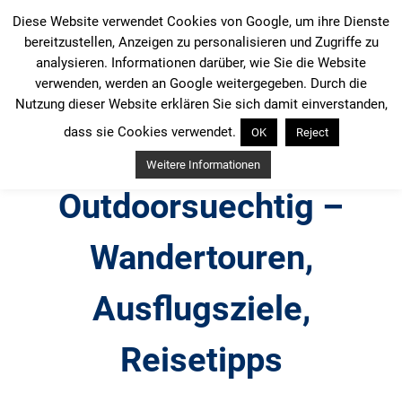
Zum
Diese Website verwendet Cookies von Google, um ihre Dienste
Inhalt
bereitzustellen, Anzeigen zu personalisieren und Zugriffe zu
springen
analysieren. Informationen darüber, wie Sie die Website
verwenden, werden an Google weitergegeben. Durch die
Nutzung dieser Website erklären Sie sich damit einverstanden,
dass sie Cookies verwendet.
OK
Reject
Weitere Informationen
Outdoorsuechtig –
Wandertouren,
Ausflugsziele,
Reisetipps
Outdoor, Wandertouren, Ausflugsziele, Reisetipps,