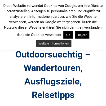
Zum
Diese Website verwendet Cookies von Google, um ihre Dienste
Inhalt
bereitzustellen, Anzeigen zu personalisieren und Zugriffe zu
springen
analysieren. Informationen darüber, wie Sie die Website
verwenden, werden an Google weitergegeben. Durch die
Nutzung dieser Website erklären Sie sich damit einverstanden,
dass sie Cookies verwendet.
OK
Reject
Weitere Informationen
Outdoorsuechtig –
Wandertouren,
Ausflugsziele,
Reisetipps
Outdoor, Wandertouren, Ausflugsziele, Reisetipps,