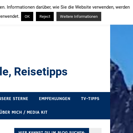
ren. Informationen darüber, wie Sie die Website verwenden, werden
verwendet.
OK
Reject
Weitere Informationen
e, Reisetipps
draußen sind. In Deutschland und überall!
NSERE STERNE
EMPFEHLUNGEN
TV-TIPPS
ÜBER MICH / MEDIA KIT
HIER KANNST DU IM BLOG SUCHEN: