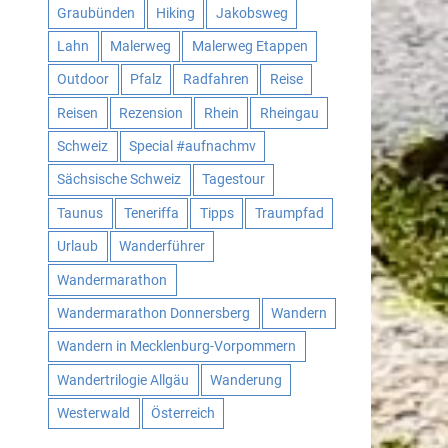
Graubünden
Hiking
Jakobsweg
Lahn
Malerweg
Malerweg Etappen
Outdoor
Pfalz
Radfahren
Reise
Reisen
Rezension
Rhein
Rheingau
Schweiz
Special #aufnachmv
Sächsische Schweiz
Tagestour
Taunus
Teneriffa
Tipps
Traumpfad
Urlaub
Wanderführer
Wandermarathon
Wandermarathon Donnersberg
Wandern
Wandern in Mecklenburg-Vorpommern
Wandertrilogie Allgäu
Wanderung
Westerwald
Österreich