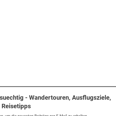
uechtig - Wandertouren, Ausflugsziele,
Reisetipps
n, um die neuesten Beiträge per E-Mail zu erhalten.