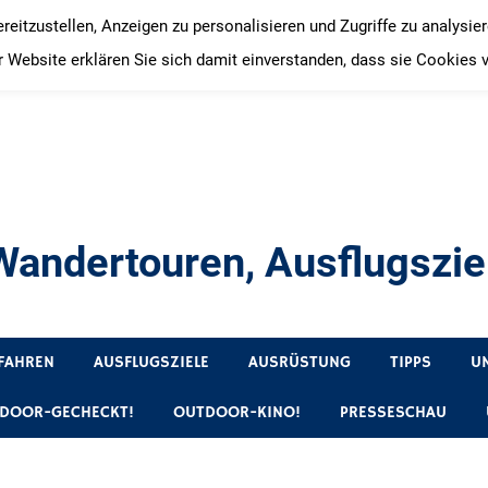
itzustellen, Anzeigen zu personalisieren und Zugriffe zu analysie
 Website erklären Sie sich damit einverstanden, dass sie Cookies 
andertouren, Ausflugsziel
, Produkttests und Buchrezensionen. Ein Blog für alle, die gern 
FAHREN
AUSFLUGSZIELE
AUSRÜSTUNG
TIPPS
U
DOOR-GECHECKT!
OUTDOOR-KINO!
PRESSESCHAU