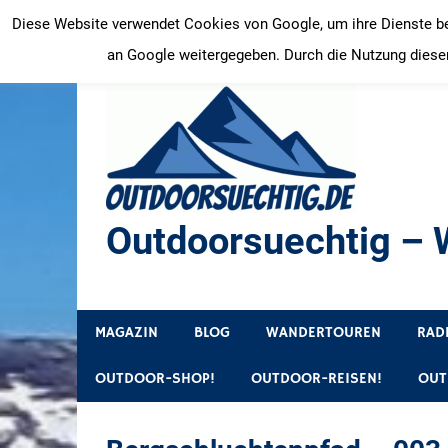
Zum
Diese Website verwendet Cookies von Google, um ihre Dienste bere
Inhalt
an Google weitergegeben. Durch die Nutzung dieser
springen
Outdoorsuechtig – W
Outdoor, Wandertouren, Ausflugsziele, Reisetipps
MAGAZIN
BLOG
WANDERTOUREN
RAD
OUTDOOR-SHOP!
OUTDOOR-REISEN!
OUT