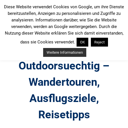
Zum
Diese Website verwendet Cookies von Google, um ihre Dienste
Inhalt
bereitzustellen, Anzeigen zu personalisieren und Zugriffe zu
springen
analysieren. Informationen darüber, wie Sie die Website
verwenden, werden an Google weitergegeben. Durch die
Nutzung dieser Website erklären Sie sich damit einverstanden,
dass sie Cookies verwendet.
OK
Reject
Weitere Informationen
Outdoorsuechtig –
Wandertouren,
Ausflugsziele,
Reisetipps
Outdoor, Wandertouren, Ausflugsziele, Reisetipps,