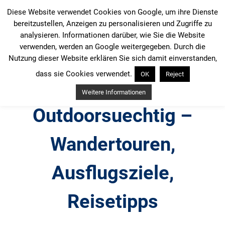
Zum
Diese Website verwendet Cookies von Google, um ihre Dienste
Inhalt
bereitzustellen, Anzeigen zu personalisieren und Zugriffe zu
springen
analysieren. Informationen darüber, wie Sie die Website
verwenden, werden an Google weitergegeben. Durch die
Nutzung dieser Website erklären Sie sich damit einverstanden,
dass sie Cookies verwendet.
OK
Reject
Weitere Informationen
Outdoorsuechtig –
Wandertouren,
Ausflugsziele,
Reisetipps
Outdoor, Wandertouren, Ausflugsziele, Reisetipps,