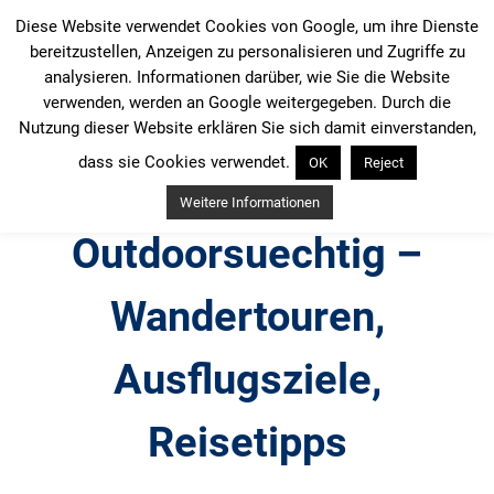
Zum
Diese Website verwendet Cookies von Google, um ihre Dienste
Inhalt
bereitzustellen, Anzeigen zu personalisieren und Zugriffe zu
springen
analysieren. Informationen darüber, wie Sie die Website
verwenden, werden an Google weitergegeben. Durch die
Nutzung dieser Website erklären Sie sich damit einverstanden,
dass sie Cookies verwendet.
OK
Reject
Weitere Informationen
Outdoorsuechtig –
Wandertouren,
Ausflugsziele,
Reisetipps
Outdoor, Wandertouren, Ausflugsziele, Reisetipps,