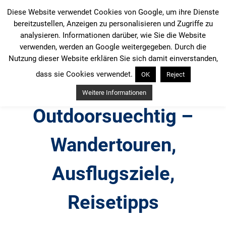
Zum
Diese Website verwendet Cookies von Google, um ihre Dienste
Inhalt
bereitzustellen, Anzeigen zu personalisieren und Zugriffe zu
springen
analysieren. Informationen darüber, wie Sie die Website
verwenden, werden an Google weitergegeben. Durch die
Nutzung dieser Website erklären Sie sich damit einverstanden,
dass sie Cookies verwendet.
OK
Reject
Weitere Informationen
Outdoorsuechtig –
Wandertouren,
Ausflugsziele,
Reisetipps
Outdoor, Wandertouren, Ausflugsziele, Reisetipps,