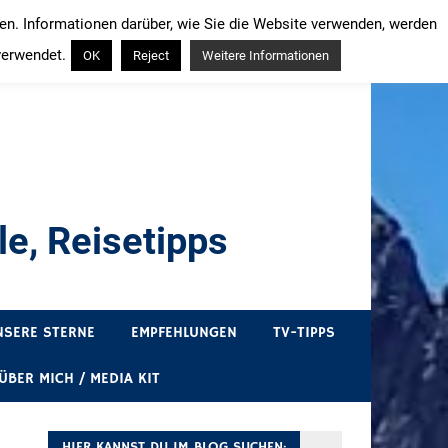
ren. Informationen darüber, wie Sie die Website verwenden, werden
verwendet.
OK
Reject
Weitere Informationen
e, Reisetipps
draußen sind. In Deutschland und überall!
NSERE STERNE
EMPFEHLUNGEN
TV-TIPPS
ÜBER MICH / MEDIA KIT
HIER KANNST DU IM BLOG SUCHEN: