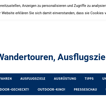
itzustellen, Anzeigen zu personalisieren und Zugriffe zu analysie
 Website erklären Sie sich damit einverstanden, dass sie Cookies 
andertouren, Ausflugsziel
, Produkttests und Buchrezensionen. Ein Blog für alle, die gern 
FAHREN
AUSFLUGSZIELE
AUSRÜSTUNG
TIPPS
U
DOOR-GECHECKT!
OUTDOOR-KINO!
PRESSESCHAU