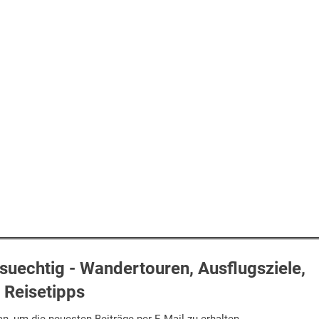
uechtig - Wandertouren, Ausflugsziele,
Reisetipps
n, um die neuesten Beiträge per E-Mail zu erhalten.