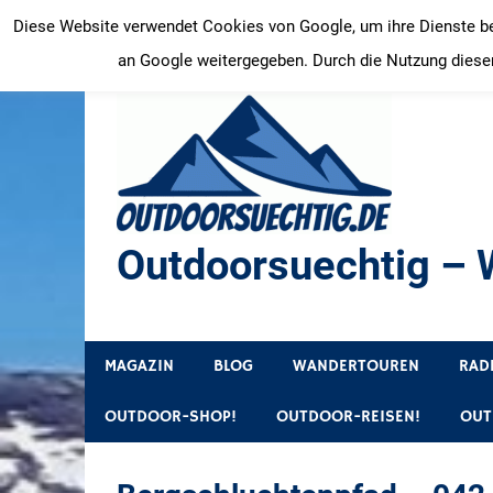
Zum
Diese Website verwendet Cookies von Google, um ihre Dienste bere
Inhalt
an Google weitergegeben. Durch die Nutzung dieser
springen
Outdoorsuechtig – W
Outdoor, Wandertouren, Ausflugsziele, Reisetipps
MAGAZIN
BLOG
WANDERTOUREN
RAD
OUTDOOR-SHOP!
OUTDOOR-REISEN!
OUT