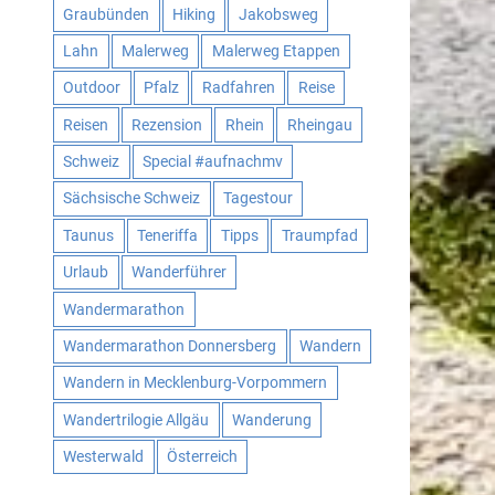
Graubünden
Hiking
Jakobsweg
Lahn
Malerweg
Malerweg Etappen
Outdoor
Pfalz
Radfahren
Reise
Reisen
Rezension
Rhein
Rheingau
Schweiz
Special #aufnachmv
Sächsische Schweiz
Tagestour
Taunus
Teneriffa
Tipps
Traumpfad
Urlaub
Wanderführer
Wandermarathon
Wandermarathon Donnersberg
Wandern
Wandern in Mecklenburg-Vorpommern
Wandertrilogie Allgäu
Wanderung
Westerwald
Österreich