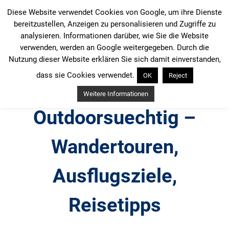
Zum
Diese Website verwendet Cookies von Google, um ihre Dienste
Inhalt
bereitzustellen, Anzeigen zu personalisieren und Zugriffe zu
springen
analysieren. Informationen darüber, wie Sie die Website
verwenden, werden an Google weitergegeben. Durch die
Nutzung dieser Website erklären Sie sich damit einverstanden,
dass sie Cookies verwendet.
OK
Reject
Weitere Informationen
Outdoorsuechtig –
Wandertouren,
Ausflugsziele,
Reisetipps
Outdoor, Wandertouren, Ausflugsziele, Reisetipps,