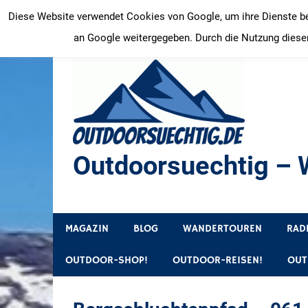
Zum
Diese Website verwendet Cookies von Google, um ihre Dienste bere
Inhalt
an Google weitergegeben. Durch die Nutzung dieser
springen
Outdoorsuechtig – W
Outdoor, Wandertouren, Ausflugsziele, Reisetipps
MAGAZIN
BLOG
WANDERTOUREN
RAD
OUTDOOR-SHOP!
OUTDOOR-REISEN!
OUT