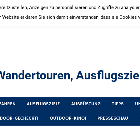
itzustellen, Anzeigen zu personalisieren und Zugriffe zu analysie
 Website erklären Sie sich damit einverstanden, dass sie Cookies 
andertouren, Ausflugsziel
, Produkttests und Buchrezensionen. Ein Blog für alle, die gern 
FAHREN
AUSFLUGSZIELE
AUSRÜSTUNG
TIPPS
U
DOOR-GECHECKT!
OUTDOOR-KINO!
PRESSESCHAU