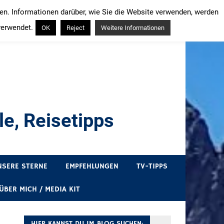
ren. Informationen darüber, wie Sie die Website verwenden, werden
verwendet.
OK
Reject
Weitere Informationen
e, Reisetipps
draußen sind. In Deutschland und überall!
NSERE STERNE
EMPFEHLUNGEN
TV-TIPPS
ÜBER MICH / MEDIA KIT
HIER KANNST DU IM BLOG SUCHEN: