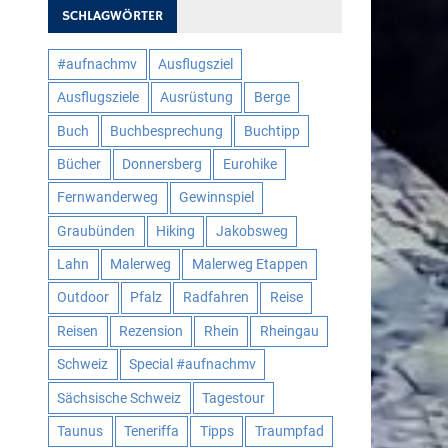
SCHLAGWÖRTER
#aufnachmv
Ausflugsziel
Ausflugsziele
Ausrüstung
Berge
Buch
Buchbesprechung
Buchtipp
Bücher
Donnersberg
Eurohike
Fernwanderweg
Gewinnspiel
Graubünden
Hiking
Jakobsweg
Lahn
Malerweg
Malerweg Etappen
Outdoor
Pfalz
Radfahren
Reise
Reisen
Rezension
Rhein
Rheingau
Schweiz
Special #aufnachmv
Sächsische Schweiz
Tagestour
Taunus
Teneriffa
Tipps
Traumpfad