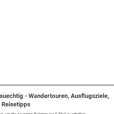
uechtig - Wandertouren, Ausflugsziele,
Reisetipps
n, um die neuesten Beiträge per E-Mail zu erhalten.