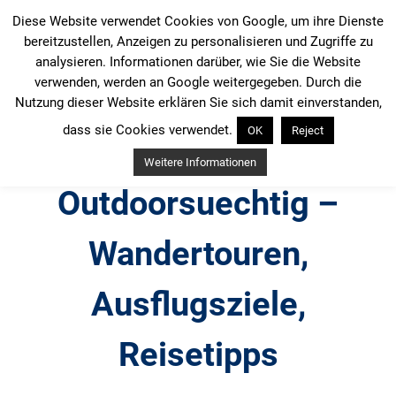
Zum
Diese Website verwendet Cookies von Google, um ihre Dienste
Inhalt
bereitzustellen, Anzeigen zu personalisieren und Zugriffe zu
springen
analysieren. Informationen darüber, wie Sie die Website
verwenden, werden an Google weitergegeben. Durch die
Nutzung dieser Website erklären Sie sich damit einverstanden,
dass sie Cookies verwendet.
OK
Reject
Weitere Informationen
Outdoorsuechtig –
Wandertouren,
Ausflugsziele,
Reisetipps
Outdoor, Wandertouren, Ausflugsziele, Reisetipps,