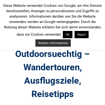
Zum
Diese Website verwendet Cookies von Google, um ihre Dienste
Inhalt
bereitzustellen, Anzeigen zu personalisieren und Zugriffe zu
springen
analysieren. Informationen darüber, wie Sie die Website
verwenden, werden an Google weitergegeben. Durch die
Nutzung dieser Website erklären Sie sich damit einverstanden,
dass sie Cookies verwendet.
OK
Reject
Weitere Informationen
Outdoorsuechtig –
Wandertouren,
Ausflugsziele,
Reisetipps
Outdoor, Wandertouren, Ausflugsziele, Reisetipps,