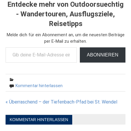
Entdecke mehr von Outdoorsuechtig
- Wandertouren, Ausflugsziele,
Reisetipps
Melde dich für ein Abonnement an, um die neuesten Beiträge
per E-Mail zu erhalten.
Gib deine E-Mail-Adresse ein ...
ABONNIEREN
Kommentar hinterlassen
Beitragsnavigation
« Überraschend – der Tiefenbach-Pfad bei St. Wendel
KOMMENTAR HINTERLASSEN