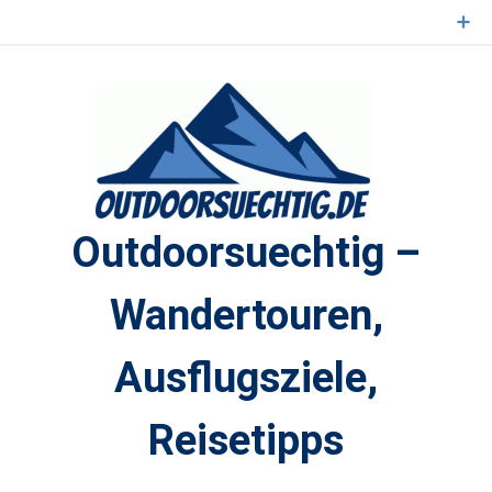
Zum
Inhalt
springen
Outdoorsuechtig –
Wandertouren,
Ausflugsziele,
Reisetipps
Outdoor, Wandertouren, Ausflugsziele, Reisetipps,