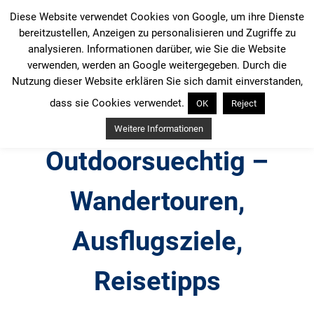
Zum
Diese Website verwendet Cookies von Google, um ihre Dienste
Inhalt
bereitzustellen, Anzeigen zu personalisieren und Zugriffe zu
springen
analysieren. Informationen darüber, wie Sie die Website
verwenden, werden an Google weitergegeben. Durch die
Nutzung dieser Website erklären Sie sich damit einverstanden,
dass sie Cookies verwendet.
OK
Reject
Weitere Informationen
Outdoorsuechtig –
Wandertouren,
Ausflugsziele,
Reisetipps
Outdoor, Wandertouren, Ausflugsziele, Reisetipps,