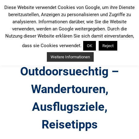
Zum
Diese Website verwendet Cookies von Google, um ihre Dienste
Inhalt
bereitzustellen, Anzeigen zu personalisieren und Zugriffe zu
springen
analysieren. Informationen darüber, wie Sie die Website
verwenden, werden an Google weitergegeben. Durch die
Nutzung dieser Website erklären Sie sich damit einverstanden,
dass sie Cookies verwendet.
OK
Reject
Weitere Informationen
Outdoorsuechtig –
Wandertouren,
Ausflugsziele,
Reisetipps
Outdoor, Wandertouren, Ausflugsziele, Reisetipps,