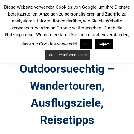
Zum
Diese Website verwendet Cookies von Google, um ihre Dienste
Inhalt
bereitzustellen, Anzeigen zu personalisieren und Zugriffe zu
springen
analysieren. Informationen darüber, wie Sie die Website
verwenden, werden an Google weitergegeben. Durch die
Nutzung dieser Website erklären Sie sich damit einverstanden,
dass sie Cookies verwendet.
OK
Reject
Weitere Informationen
Outdoorsuechtig –
Wandertouren,
Ausflugsziele,
Reisetipps
Outdoor, Wandertouren, Ausflugsziele, Reisetipps,