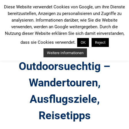
Zum
Diese Website verwendet Cookies von Google, um ihre Dienste
Inhalt
bereitzustellen, Anzeigen zu personalisieren und Zugriffe zu
springen
analysieren. Informationen darüber, wie Sie die Website
verwenden, werden an Google weitergegeben. Durch die
Nutzung dieser Website erklären Sie sich damit einverstanden,
dass sie Cookies verwendet.
OK
Reject
Weitere Informationen
Outdoorsuechtig –
Wandertouren,
Ausflugsziele,
Reisetipps
Outdoor, Wandertouren, Ausflugsziele, Reisetipps,