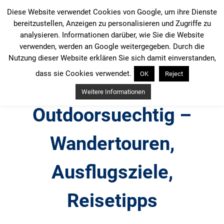
Zum
Diese Website verwendet Cookies von Google, um ihre Dienste
Inhalt
bereitzustellen, Anzeigen zu personalisieren und Zugriffe zu
springen
analysieren. Informationen darüber, wie Sie die Website
verwenden, werden an Google weitergegeben. Durch die
Nutzung dieser Website erklären Sie sich damit einverstanden,
dass sie Cookies verwendet.
OK
Reject
Weitere Informationen
Outdoorsuechtig –
Wandertouren,
Ausflugsziele,
Reisetipps
Outdoor, Wandertouren, Ausflugsziele, Reisetipps,