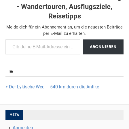
- Wandertouren, Ausflugsziele,
Reisetipps
Melde dich für ein Abonnement an, um die neuesten Beiträge
per E-Mail zu erhalten.
Gib deine E-Mail-Adresse ein ...
ABONNIEREN
Beitragsnavigation
« Der Lykische Weg – 540 km durch die Antike
META
Anmelden