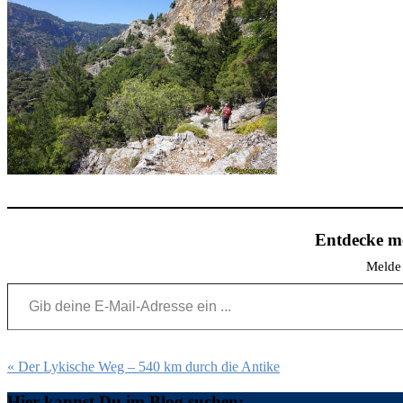
Entdecke me
Melde 
Gib deine E-Mail-Adresse ein ...
Beitragsnavigation
« Der Lykische Weg – 540 km durch die Antike
Hier kannst Du im Blog suchen: