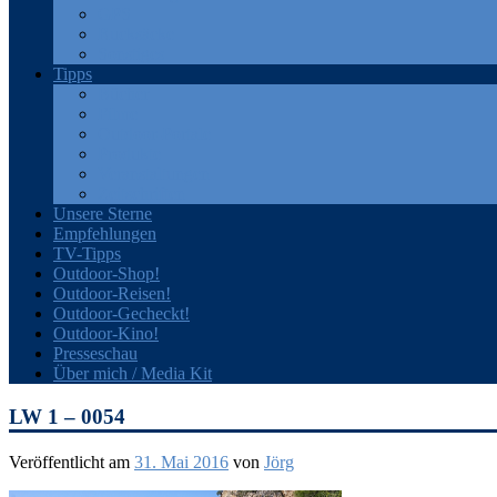
GPS
Rucksäcke
Sonstiges
Tipps
Bücher
Filme
Outdoor-Portale
Produkte
Veranstaltungen
Zeitschriften
Unsere Sterne
Empfehlungen
TV-Tipps
Outdoor-Shop!
Outdoor-Reisen!
Outdoor-Gecheckt!
Outdoor-Kino!
Presseschau
Über mich / Media Kit
LW 1 – 0054
Veröffentlicht am
31. Mai 2016
von
Jörg