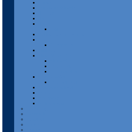
Franken
Fränkische Schweiz
Hamburg
Harz
Hessen
Lahn
Mecklenburg-Vorpommern
Pfalz
Pfälzer Wald
Rheingau
Rhein-Mosel-Eifel
Rheinsteig
Traumpfade
Traumschleifen
Saar-Hunsrück
Traumschleifen
Sächsische Schweiz
Taunus
Westerwald
Solling-Vogler
Luxemburg
Österreich
Rumänien
Schweiz
Spanien