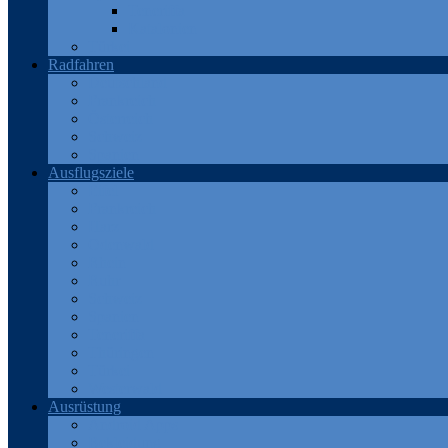
Teneriffa
Katalonien
Türkei
Radfahren
Deutschland
Frankreich
Österreich
Schweiz
Spanien
Ausflugsziele
Eifel
Frankreich
Harz
Odenwald
Rhein
Ruhr
Schweiz
Spanien
Teneriffa
Thüringen
Türkei
Westerwald
Ausrüstung
Android Apps
Bekleidung