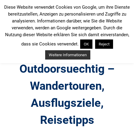
Zum
Diese Website verwendet Cookies von Google, um ihre Dienste
Inhalt
bereitzustellen, Anzeigen zu personalisieren und Zugriffe zu
springen
analysieren. Informationen darüber, wie Sie die Website
verwenden, werden an Google weitergegeben. Durch die
Nutzung dieser Website erklären Sie sich damit einverstanden,
dass sie Cookies verwendet.
OK
Reject
Weitere Informationen
Outdoorsuechtig –
Wandertouren,
Ausflugsziele,
Reisetipps
Outdoor, Wandertouren, Ausflugsziele, Reisetipps,