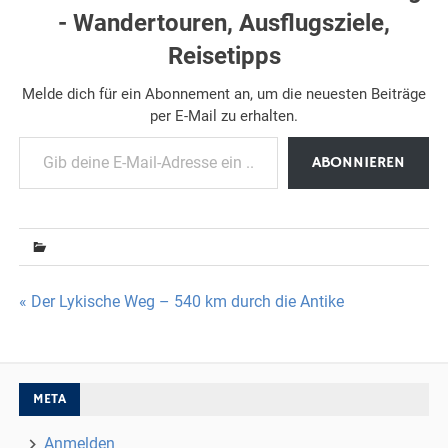
- Wandertouren, Ausflugsziele,
Reisetipps
Melde dich für ein Abonnement an, um die neuesten Beiträge
per E-Mail zu erhalten.
Gib deine E-Mail-Adresse ein ...
ABONNIEREN
Beitragsnavigation
« Der Lykische Weg – 540 km durch die Antike
META
Anmelden