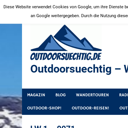
Zum
Diese Website verwendet Cookies von Google, um ihre Dienste bere
Inhalt
an Google weitergegeben. Durch die Nutzung dieser
springen
Outdoorsuechtig – W
Outdoor, Wandertouren, Ausflugsziele, Reisetipps
MAGAZIN
BLOG
WANDERTOUREN
RAD
OUTDOOR-SHOP!
OUTDOOR-REISEN!
OUT