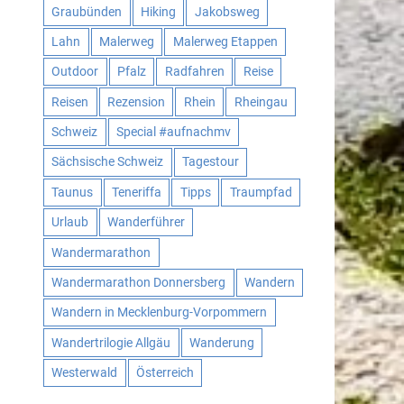
Graubünden
Hiking
Jakobsweg
Lahn
Malerweg
Malerweg Etappen
Outdoor
Pfalz
Radfahren
Reise
Reisen
Rezension
Rhein
Rheingau
Schweiz
Special #aufnachmv
Sächsische Schweiz
Tagestour
Taunus
Teneriffa
Tipps
Traumpfad
Urlaub
Wanderführer
Wandermarathon
Wandermarathon Donnersberg
Wandern
Wandern in Mecklenburg-Vorpommern
Wandertrilogie Allgäu
Wanderung
Westerwald
Österreich