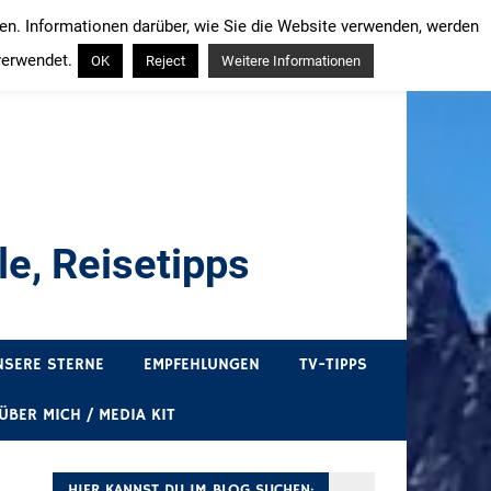
ren. Informationen darüber, wie Sie die Website verwenden, werden
verwendet.
OK
Reject
Weitere Informationen
e, Reisetipps
draußen sind. In Deutschland und überall!
NSERE STERNE
EMPFEHLUNGEN
TV-TIPPS
ÜBER MICH / MEDIA KIT
HIER KANNST DU IM BLOG SUCHEN: