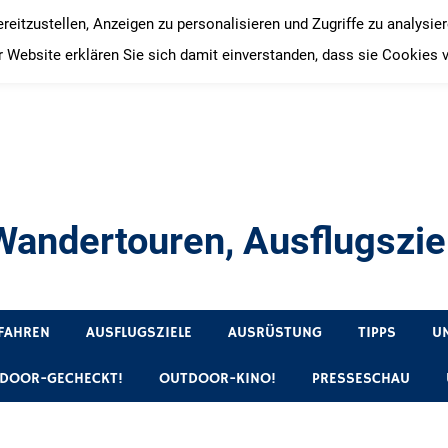
itzustellen, Anzeigen zu personalisieren und Zugriffe zu analysie
 Website erklären Sie sich damit einverstanden, dass sie Cookies 
andertouren, Ausflugsziel
, Produkttests und Buchrezensionen. Ein Blog für alle, die gern 
FAHREN
AUSFLUGSZIELE
AUSRÜSTUNG
TIPPS
U
DOOR-GECHECKT!
OUTDOOR-KINO!
PRESSESCHAU