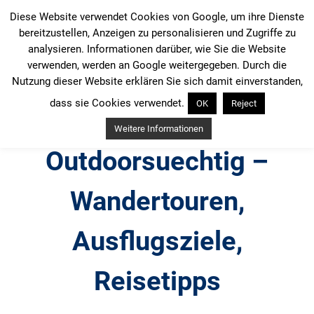
Zum
Diese Website verwendet Cookies von Google, um ihre Dienste
Inhalt
bereitzustellen, Anzeigen zu personalisieren und Zugriffe zu
springen
analysieren. Informationen darüber, wie Sie die Website
verwenden, werden an Google weitergegeben. Durch die
Nutzung dieser Website erklären Sie sich damit einverstanden,
dass sie Cookies verwendet.
OK
Reject
Weitere Informationen
Outdoorsuechtig –
Wandertouren,
Ausflugsziele,
Reisetipps
Outdoor, Wandertouren, Ausflugsziele, Reisetipps,