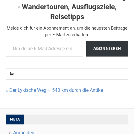
- Wandertouren, Ausflugsziele,
Reisetipps
Melde dich für ein Abonnement an, um die neuesten Beiträge
per E-Mail zu erhalten.
Gib deine E-Mail-Adresse ein ...
ABONNIEREN
Beitragsnavigation
« Der Lykische Weg – 540 km durch die Antike
META
Anmelden