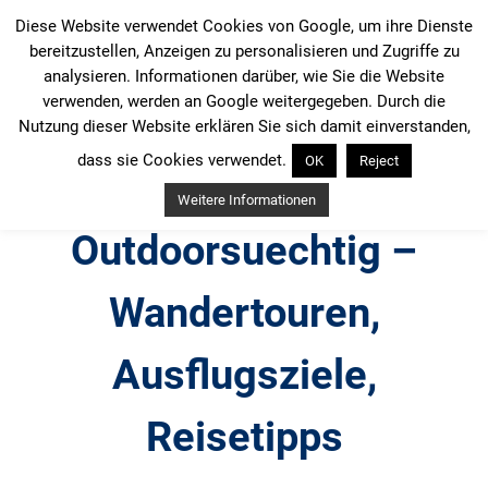
Zum
Diese Website verwendet Cookies von Google, um ihre Dienste
Inhalt
bereitzustellen, Anzeigen zu personalisieren und Zugriffe zu
springen
analysieren. Informationen darüber, wie Sie die Website
verwenden, werden an Google weitergegeben. Durch die
Nutzung dieser Website erklären Sie sich damit einverstanden,
dass sie Cookies verwendet.
OK
Reject
Weitere Informationen
Outdoorsuechtig –
Wandertouren,
Ausflugsziele,
Reisetipps
Outdoor, Wandertouren, Ausflugsziele, Reisetipps,