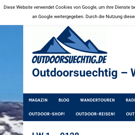
Zum
Diese Website verwendet Cookies von Google, um ihre Dienste bere
Inhalt
an Google weitergegeben. Durch die Nutzung dieser
springen
Outdoorsuechtig – W
Outdoor, Wandertouren, Ausflugsziele, Reisetipps
MAGAZIN
BLOG
WANDERTOUREN
RAD
OUTDOOR-SHOP!
OUTDOOR-REISEN!
OUT