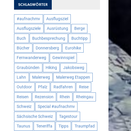
SCHLAGWÖRTER
#aufnachmv
Ausflugsziel
Ausflugsziele
Ausrüstung
Berge
Buch
Buchbesprechung
Buchtipp
Bücher
Donnersberg
Eurohike
Fernwanderweg
Gewinnspiel
Graubünden
Hiking
Jakobsweg
Lahn
Malerweg
Malerweg Etappen
Outdoor
Pfalz
Radfahren
Reise
Reisen
Rezension
Rhein
Rheingau
Schweiz
Special #aufnachmv
Sächsische Schweiz
Tagestour
Taunus
Teneriffa
Tipps
Traumpfad