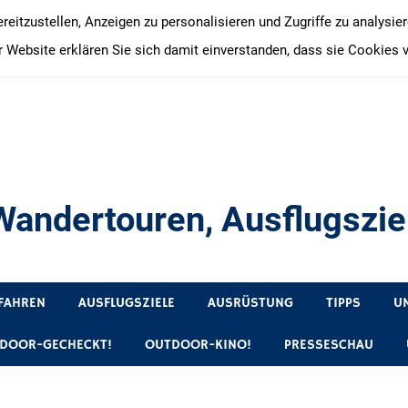
itzustellen, Anzeigen zu personalisieren und Zugriffe zu analysie
 Website erklären Sie sich damit einverstanden, dass sie Cookies 
andertouren, Ausflugsziel
, Produkttests und Buchrezensionen. Ein Blog für alle, die gern 
FAHREN
AUSFLUGSZIELE
AUSRÜSTUNG
TIPPS
U
DOOR-GECHECKT!
OUTDOOR-KINO!
PRESSESCHAU