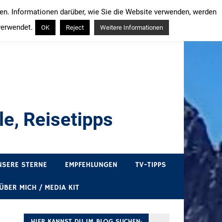
ren. Informationen darüber, wie Sie die Website verwenden, werden
verwendet.
OK
Reject
Weitere Informationen
e, Reisetipps
draußen sind. In Deutschland und überall!
NSERE STERNE
EMPFEHLUNGEN
TV-TIPPS
ÜBER MICH / MEDIA KIT
HIER KANNST DU IM BLOG SUCHEN: