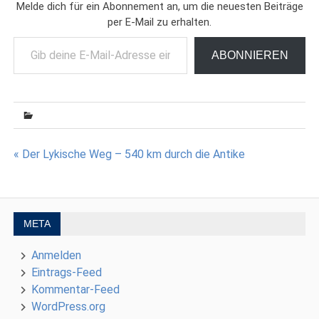
Melde dich für ein Abonnement an, um die neuesten Beiträge
per E-Mail zu erhalten.
Gib deine E-Mail-Adresse ein ...
ABONNIEREN
Beitragsnavigation
« Der Lykische Weg – 540 km durch die Antike
META
Anmelden
Eintrags-Feed
Kommentar-Feed
WordPress.org