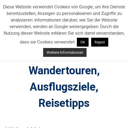
Zum
Diese Website verwendet Cookies von Google, um ihre Dienste
Inhalt
bereitzustellen, Anzeigen zu personalisieren und Zugriffe zu
springen
analysieren. Informationen darüber, wie Sie die Website
verwenden, werden an Google weitergegeben. Durch die
Nutzung dieser Website erklären Sie sich damit einverstanden,
dass sie Cookies verwendet.
OK
Reject
Outdoorsuechtig –
Weitere Informationen
Wandertouren,
Ausflugsziele,
Reisetipps
Outdoor, Wandertouren, Ausflugsziele, Reisetipps,
Produkttests und Buchrezensionen. Ein Blog für alle, die gern