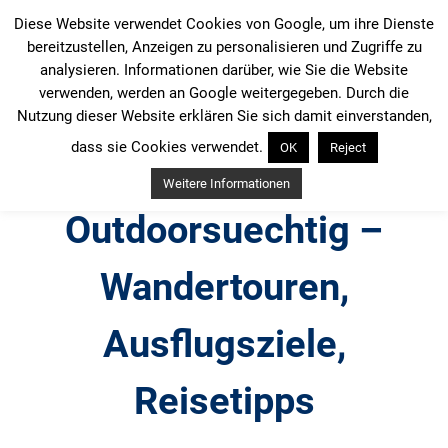
Zum
Diese Website verwendet Cookies von Google, um ihre Dienste
Inhalt
bereitzustellen, Anzeigen zu personalisieren und Zugriffe zu
springen
analysieren. Informationen darüber, wie Sie die Website
verwenden, werden an Google weitergegeben. Durch die
Nutzung dieser Website erklären Sie sich damit einverstanden,
dass sie Cookies verwendet.
OK
Reject
Weitere Informationen
Outdoorsuechtig –
Wandertouren,
Ausflugsziele,
Reisetipps
Outdoor, Wandertouren, Ausflugsziele, Reisetipps,