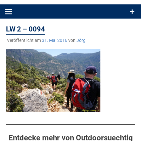
Produkttests und Buchrezensionen. Ein Blog für alle, die gern
draußen sind. In Deutschland und überall!
LW 2 – 0094
Veröffentlicht am
31. Mai 2016
von
Jörg
Entdecke mehr von Outdoorsuechtig