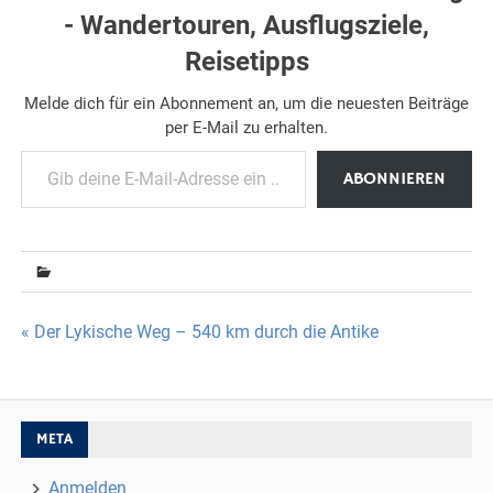
- Wandertouren, Ausflugsziele,
Reisetipps
Melde dich für ein Abonnement an, um die neuesten Beiträge
per E-Mail zu erhalten.
Gib deine E-Mail-Adresse ein ...
ABONNIEREN
Beitragsnavigation
« Der Lykische Weg – 540 km durch die Antike
META
Anmelden