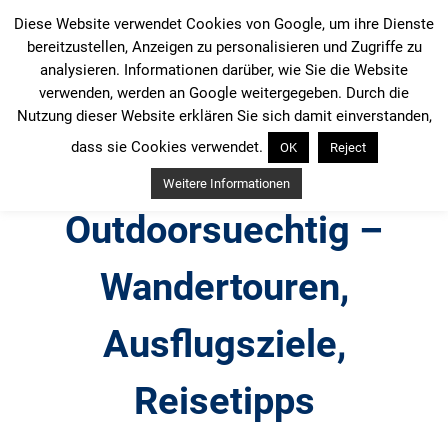
Zum
Diese Website verwendet Cookies von Google, um ihre Dienste
Inhalt
bereitzustellen, Anzeigen zu personalisieren und Zugriffe zu
springen
analysieren. Informationen darüber, wie Sie die Website
verwenden, werden an Google weitergegeben. Durch die
Nutzung dieser Website erklären Sie sich damit einverstanden,
dass sie Cookies verwendet.
OK
Reject
Weitere Informationen
Outdoorsuechtig –
Wandertouren,
Ausflugsziele,
Reisetipps
Outdoor, Wandertouren, Ausflugsziele, Reisetipps,