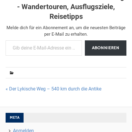
- Wandertouren, Ausflugsziele,
Reisetipps
Melde dich für ein Abonnement an, um die neuesten Beiträge
per E-Mail zu erhalten.
Gib deine E-Mail-Adresse ein ...
ABONNIEREN
Beitragsnavigation
« Der Lykische Weg – 540 km durch die Antike
META
Anmelden