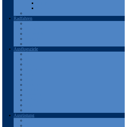
Teneriffa
Katalonien
Türkei
Radfahren
Deutschland
Frankreich
Österreich
Schweiz
Spanien
Ausflugsziele
Eifel
Frankreich
Harz
Odenwald
Rhein
Ruhr
Schweiz
Spanien
Teneriffa
Thüringen
Türkei
Westerwald
Ausrüstung
Android Apps
Bekleidung