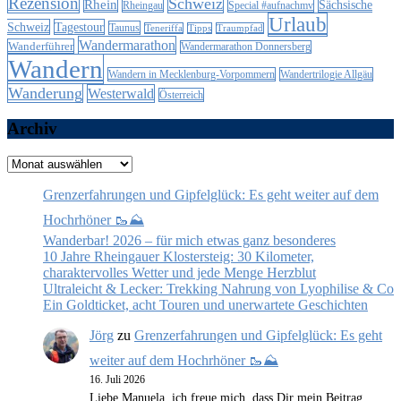
Rezension
Schweiz
Rhein
Sächsische
Special #aufnachmv
Rheingau
Urlaub
Schweiz
Tagestour
Taunus
Teneriffa
Tipps
Traumpfad
Wandermarathon
Wanderführer
Wandermarathon Donnersberg
Wandern
Wandern in Mecklenburg-Vorpommern
Wandertrilogie Allgäu
Wanderung
Westerwald
Österreich
Archiv
Archiv
Grenzerfahrungen und Gipfelglück: Es geht weiter auf dem
Hochrhöner 🥾⛰️
Wanderbar! 2026 – für mich etwas ganz besonderes
10 Jahre Rheingauer Klostersteig: 30 Kilometer,
charaktervolles Wetter und jede Menge Herzblut
Ultraleicht & Lecker: Trekking Nahrung von Lyophilise & Co
Ein Goldticket, acht Touren und unerwartete Geschichten
Jörg
zu
Grenzerfahrungen und Gipfelglück: Es geht
weiter auf dem Hochrhöner 🥾⛰️
16. Juli 2026
Liebe Manuela, ich freue mich, dass Dir mein Beitrag