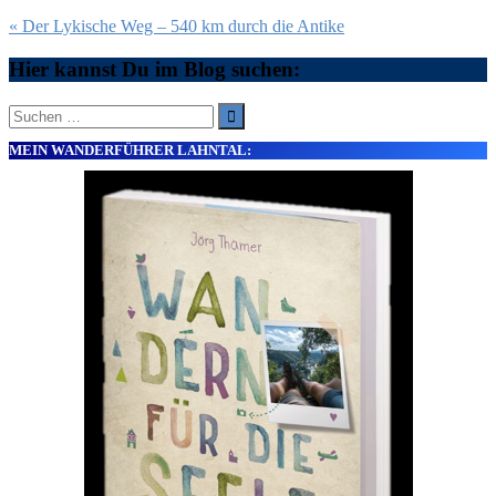
Beitragsnavigation
« Der Lykische Weg – 540 km durch die Antike
Hier kannst Du im Blog suchen:
Suche
nach:
MEIN WANDERFÜHRER LAHNTAL: