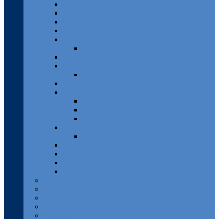
Franken
Fränkische Schweiz
Hamburg
Harz
Hessen
Lahn
Mecklenburg-Vorpommern
Pfalz
Pfälzer Wald
Rheingau
Rhein-Mosel-Eifel
Rheinsteig
Traumpfade
Traumschleifen
Saar-Hunsrück
Traumschleifen
Sächsische Schweiz
Taunus
Westerwald
Solling-Vogler
Luxemburg
Österreich
Rumänien
Schweiz
Spanien