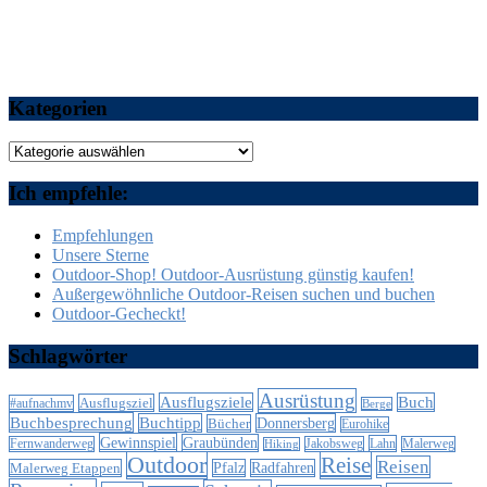
Kategorien
Kategorien
Ich empfehle:
Empfehlungen
Unsere Sterne
Outdoor-Shop! Outdoor-Ausrüstung günstig kaufen!
Außergewöhnliche Outdoor-Reisen suchen und buchen
Outdoor-Gecheckt!
Schlagwörter
Ausrüstung
Ausflugsziele
Buch
Ausflugsziel
#aufnachmv
Berge
Buchbesprechung
Buchtipp
Donnersberg
Bücher
Eurohike
Gewinnspiel
Graubünden
Lahn
Fernwanderweg
Jakobsweg
Malerweg
Hiking
Outdoor
Reise
Reisen
Malerweg Etappen
Pfalz
Radfahren