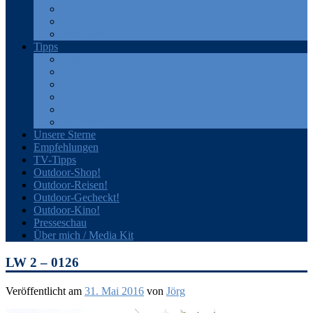
GPS
Rucksäcke
Sonstiges
Tipps
Bücher
Filme
Outdoor-Portale
Produkte
Veranstaltungen
Zeitschriften
Unsere Sterne
Empfehlungen
TV-Tipps
Outdoor-Shop!
Outdoor-Reisen!
Outdoor-Gecheckt!
Outdoor-Kino!
Presseschau
Über mich / Media Kit
LW 2 – 0126
Veröffentlicht am
31. Mai 2016
von
Jörg