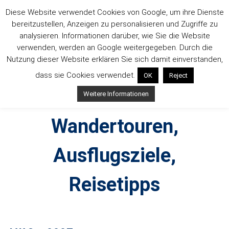
Zum
Diese Website verwendet Cookies von Google, um ihre Dienste
Inhalt
bereitzustellen, Anzeigen zu personalisieren und Zugriffe zu
springen
analysieren. Informationen darüber, wie Sie die Website
verwenden, werden an Google weitergegeben. Durch die
Nutzung dieser Website erklären Sie sich damit einverstanden,
dass sie Cookies verwendet.
OK
Reject
Outdoorsuechtig –
Weitere Informationen
Wandertouren,
Ausflugsziele,
Reisetipps
Outdoor, Wandertouren, Ausflugsziele, Reisetipps,
Produkttests und Buchrezensionen. Ein Blog für alle, die gern