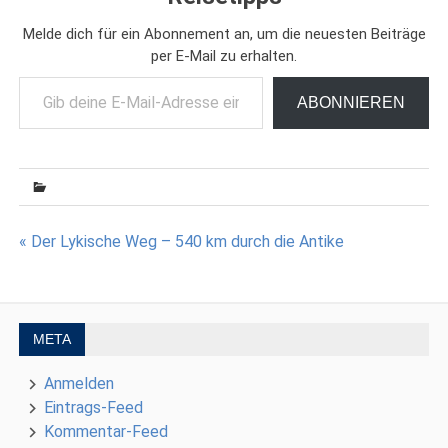
Melde dich für ein Abonnement an, um die neuesten Beiträge
per E-Mail zu erhalten.
Gib deine E-Mail-Adresse ein ...
ABONNIEREN
Beitragsnavigation
« Der Lykische Weg – 540 km durch die Antike
META
Anmelden
Eintrags-Feed
Kommentar-Feed