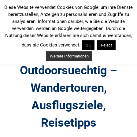
Zum
Diese Website verwendet Cookies von Google, um ihre Dienste
Inhalt
bereitzustellen, Anzeigen zu personalisieren und Zugriffe zu
springen
analysieren. Informationen darüber, wie Sie die Website
verwenden, werden an Google weitergegeben. Durch die
Nutzung dieser Website erklären Sie sich damit einverstanden,
dass sie Cookies verwendet.
OK
Reject
Weitere Informationen
Outdoorsuechtig –
Wandertouren,
Ausflugsziele,
Reisetipps
Outdoor, Wandertouren, Ausflugsziele, Reisetipps,