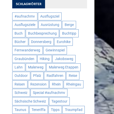
SCHLAGWÖRTER
#aufnachmv
Ausflugsziel
Ausflugsziele
Ausrüstung
Berge
Buch
Buchbesprechung
Buchtipp
Bücher
Donnersberg
Eurohike
Fernwanderweg
Gewinnspiel
Graubünden
Hiking
Jakobsweg
Lahn
Malerweg
Malerweg Etappen
Outdoor
Pfalz
Radfahren
Reise
Reisen
Rezension
Rhein
Rheingau
Schweiz
Special #aufnachmv
Sächsische Schweiz
Tagestour
Taunus
Teneriffa
Tipps
Traumpfad