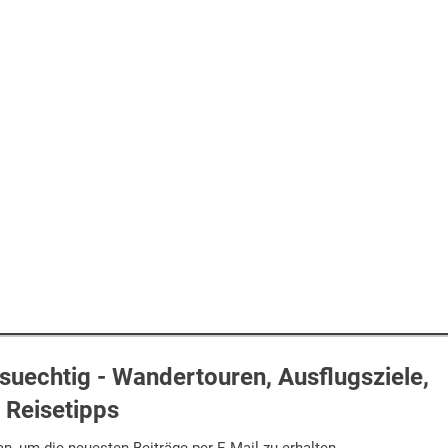
uechtig - Wandertouren, Ausflugsziele,
Reisetipps
n, um die neuesten Beiträge per E-Mail zu erhalten.