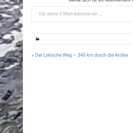
Gib deine E-Mail-Adresse ein ...
Beitragsnavigation
« Der Lykische Weg – 540 km durch die Antike