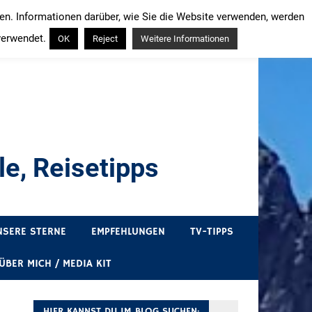
ren. Informationen darüber, wie Sie die Website verwenden, werden
verwendet.
OK
Reject
Weitere Informationen
e, Reisetipps
draußen sind. In Deutschland und überall!
NSERE STERNE
EMPFEHLUNGEN
TV-TIPPS
ÜBER MICH / MEDIA KIT
HIER KANNST DU IM BLOG SUCHEN: