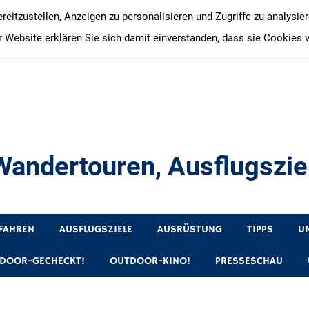
itzustellen, Anzeigen zu personalisieren und Zugriffe zu analysie
 Website erklären Sie sich damit einverstanden, dass sie Cookies 
andertouren, Ausflugsziel
, Produkttests und Buchrezensionen. Ein Blog für alle, die gern 
FAHREN
AUSFLUGSZIELE
AUSRÜSTUNG
TIPPS
U
DOOR-GECHECKT!
OUTDOOR-KINO!
PRESSESCHAU