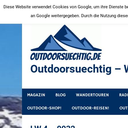
Zum
Diese Website verwendet Cookies von Google, um ihre Dienste bere
Inhalt
an Google weitergegeben. Durch die Nutzung dieser
springen
Outdoorsuechtig – W
Outdoor, Wandertouren, Ausflugsziele, Reisetipps
MAGAZIN
BLOG
WANDERTOUREN
RAD
OUTDOOR-SHOP!
OUTDOOR-REISEN!
OUT