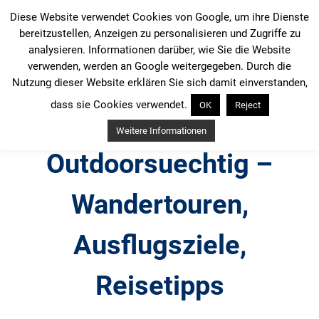
Zum
Diese Website verwendet Cookies von Google, um ihre Dienste
Inhalt
bereitzustellen, Anzeigen zu personalisieren und Zugriffe zu
springen
analysieren. Informationen darüber, wie Sie die Website
verwenden, werden an Google weitergegeben. Durch die
Nutzung dieser Website erklären Sie sich damit einverstanden,
dass sie Cookies verwendet.
OK
Reject
Weitere Informationen
Outdoorsuechtig –
Wandertouren,
Ausflugsziele,
Reisetipps
Outdoor, Wandertouren, Ausflugsziele, Reisetipps,