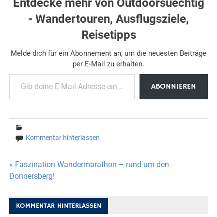
Entdecke mehr von Outdoorsuechtig
- Wandertouren, Ausflugsziele,
Reisetipps
Melde dich für ein Abonnement an, um die neuesten Beiträge
per E-Mail zu erhalten.
Gib deine E-Mail-Adresse ein ...
ABONNIEREN
Kommentar hinterlassen
Beitragsnavigation
« Faszination Wandermarathon – rund um den
Donnersberg!
KOMMENTAR HINTERLASSEN