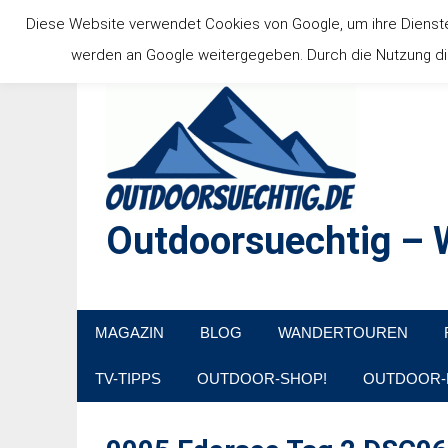
Zum
Diese Website verwendet Cookies von Google, um ihre Dienste b
Inhalt
werden an Google weitergegeben. Durch die Nutzung die
springen
Outdoorsuechtig – W
Outdoor, Wandertouren, Ausflugsziele, Reisetipps
MAGAZIN
BLOG
WANDERTOUREN
TV-TIPPS
OUTDOOR-SHOP!
OUTDOOR-