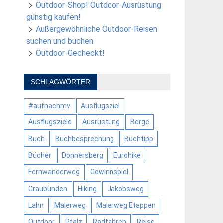
Outdoor-Shop! Outdoor-Ausrüstung
günstig kaufen!
Außergewöhnliche Outdoor-Reisen
suchen und buchen
Outdoor-Gecheckt!
SCHLAGWÖRTER
#aufnachmv
Ausflugsziel
Ausflugsziele
Ausrüstung
Berge
Buch
Buchbesprechung
Buchtipp
Bücher
Donnersberg
Eurohike
Fernwanderweg
Gewinnspiel
Graubünden
Hiking
Jakobsweg
Lahn
Malerweg
Malerweg Etappen
Outdoor
Pfalz
Radfahren
Reise