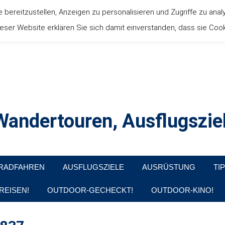
ereitzustellen, Anzeigen zu personalisieren und Zugriffe zu anal
ser Website erklären Sie sich damit einverstanden, dass sie Coo
andertouren, Ausflugsziel
, Produkttests und Buchrezensionen. Ein Blog für alle, die gern d
RADFAHREN
AUSFLUGSZIELE
AUSRÜSTUNG
TI
REISEN!
OUTDOOR-GECHECKT!
OUTDOOR-KINO!