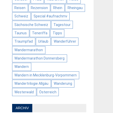
Reisen
Rezension
Rhein
Rheingau
Schweiz
Special #aufnachmv
Sächsische Schweiz
Tagestour
Taunus
Teneriffa
Tipps
Traumpfad
Urlaub
Wanderführer
Wandermarathon
Wandermarathon Donnersberg
Wandern
Wandern in Mecklenburg-Vorpommern
Wandertrilogie Allgäu
Wanderung
Westerwald
Österreich
ARCHIV