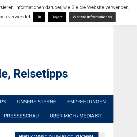
ysieren. Informationen darüber, wie Sie die Website verwenden,
kies verwendet.
OK
Reject
Weitere Informationen
e, Reisetipps
raußen sind. In Deutschland und überall!
PPS
UNSERE STERNE
EMPFEHLUNGEN
PRESSESCHAU
ÜBER MICH / MEDIA KIT
HIER KANNST DU IM BLOG SUCHEN: