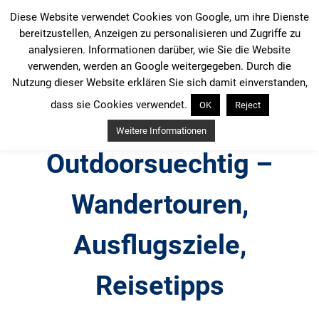
Zum
Diese Website verwendet Cookies von Google, um ihre Dienste
Inhalt
bereitzustellen, Anzeigen zu personalisieren und Zugriffe zu
springen
analysieren. Informationen darüber, wie Sie die Website
verwenden, werden an Google weitergegeben. Durch die
Nutzung dieser Website erklären Sie sich damit einverstanden,
dass sie Cookies verwendet.
OK
Reject
Weitere Informationen
Outdoorsuechtig –
Wandertouren,
Ausflugsziele,
Reisetipps
Outdoor, Wandertouren, Ausflugsziele, Reisetipps,