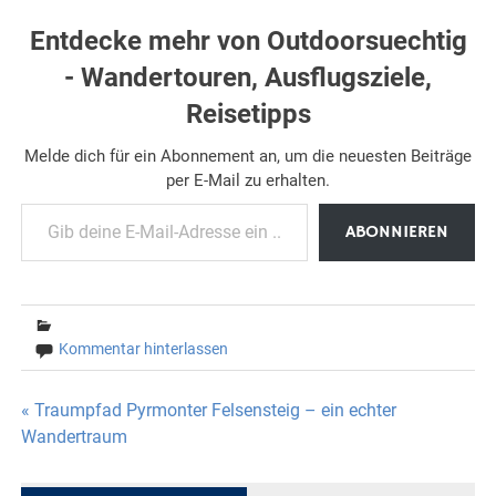
Entdecke mehr von Outdoorsuechtig
- Wandertouren, Ausflugsziele,
Reisetipps
Melde dich für ein Abonnement an, um die neuesten Beiträge
per E-Mail zu erhalten.
Gib deine E-Mail-Adresse ein ...
ABONNIEREN
Kommentar hinterlassen
Beitragsnavigation
« Traumpfad Pyrmonter Felsensteig – ein echter
Wandertraum