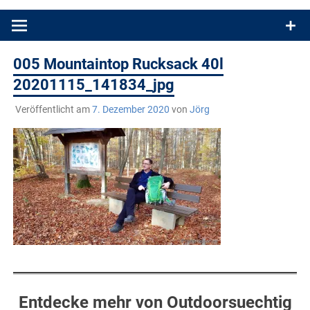
Produkttests und Buchrezensionen. Ein Blog für alle, die gern
draußen sind. In Deutschland und überall!
005 Mountaintop Rucksack 40l
20201115_141834_jpg
Veröffentlicht am
7. Dezember 2020
von
Jörg
Entdecke mehr von Outdoorsuechtig