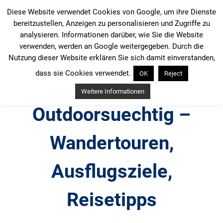
Zum
Diese Website verwendet Cookies von Google, um ihre Dienste
Inhalt
bereitzustellen, Anzeigen zu personalisieren und Zugriffe zu
springen
analysieren. Informationen darüber, wie Sie die Website
verwenden, werden an Google weitergegeben. Durch die
Nutzung dieser Website erklären Sie sich damit einverstanden,
dass sie Cookies verwendet.
OK
Reject
Weitere Informationen
Outdoorsuechtig –
Wandertouren,
Ausflugsziele,
Reisetipps
Outdoor, Wandertouren, Ausflugsziele, Reisetipps,