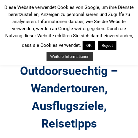
Zum
Diese Website verwendet Cookies von Google, um ihre Dienste
Inhalt
bereitzustellen, Anzeigen zu personalisieren und Zugriffe zu
springen
analysieren. Informationen darüber, wie Sie die Website
verwenden, werden an Google weitergegeben. Durch die
Nutzung dieser Website erklären Sie sich damit einverstanden,
dass sie Cookies verwendet.
OK
Reject
Weitere Informationen
Outdoorsuechtig –
Wandertouren,
Ausflugsziele,
Reisetipps
Outdoor, Wandertouren, Ausflugsziele, Reisetipps,