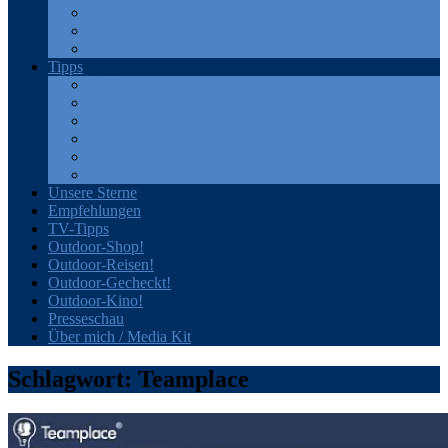
GPS
Rucksäcke
Sonstiges
Tipps
Bücher
Filme
Outdoor-Portale
Produkte
Veranstaltungen
Zeitschriften
Unsere Sterne
Empfehlungen
TV-Tipps
Outdoor-Shop!
Outdoor-Reisen!
Outdoor-Gecheckt!
Outdoor-Kino!
Presseschau
Über mich / Media Kit
Schlagwort:
Teamplace