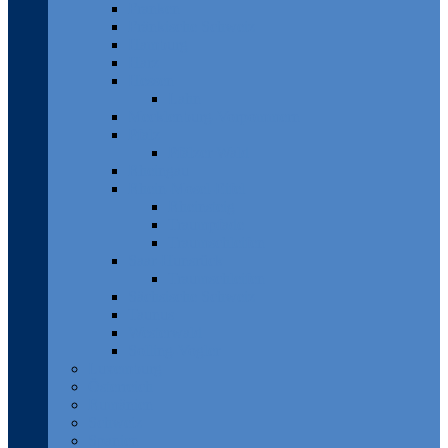
Franken
Fränkische Schweiz
Hamburg
Harz
Hessen
Lahn
Mecklenburg-Vorpommern
Pfalz
Pfälzer Wald
Rheingau
Rhein-Mosel-Eifel
Rheinsteig
Traumpfade
Traumschleifen
Saar-Hunsrück
Traumschleifen
Sächsische Schweiz
Taunus
Westerwald
Solling-Vogler
Luxemburg
Österreich
Rumänien
Schweiz
Spanien