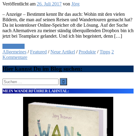
Veröffentlicht am
26. Juli 2017
von
Jörg
– Anzeige – Bestimmt kennt Ihr das auch: Wohin mit den vielen
Bildern, die man auf seinen Reisen und Wandertouren gemacht hat?
Da ist kostenloser Online-Speicher oft die Lösung. Auf der Suche
nach Alternativen zu meiner ständig überquillenden Dropbox bin ich
jetzt bei Teamplace gelandet. Und ich bin begeistert, denn […]
Weiterlesen
Allgemeines
/
Featured
/
Neue Artikel
/
Produkte
/
Tipps
2
Kommentare
Hier kannst Du im Blog suchen:
Suche
nach:
MEIN WANDERFÜHRER LAHNTAL: