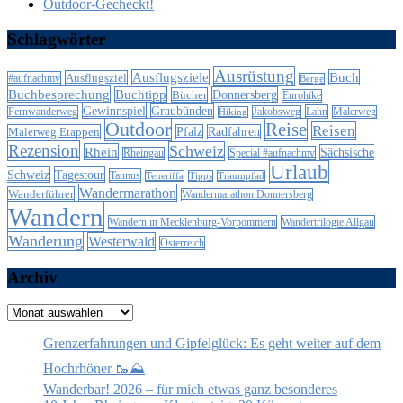
Outdoor-Gecheckt!
Schlagwörter
Ausrüstung
Ausflugsziele
Buch
Ausflugsziel
#aufnachmv
Berge
Buchbesprechung
Buchtipp
Donnersberg
Bücher
Eurohike
Gewinnspiel
Graubünden
Lahn
Fernwanderweg
Jakobsweg
Malerweg
Hiking
Outdoor
Reise
Reisen
Malerweg Etappen
Pfalz
Radfahren
Rezension
Schweiz
Rhein
Sächsische
Special #aufnachmv
Rheingau
Urlaub
Schweiz
Tagestour
Taunus
Teneriffa
Tipps
Traumpfad
Wandermarathon
Wanderführer
Wandermarathon Donnersberg
Wandern
Wandern in Mecklenburg-Vorpommern
Wandertrilogie Allgäu
Wanderung
Westerwald
Österreich
Archiv
Archiv
Grenzerfahrungen und Gipfelglück: Es geht weiter auf dem
Hochrhöner 🥾⛰️
Wanderbar! 2026 – für mich etwas ganz besonderes