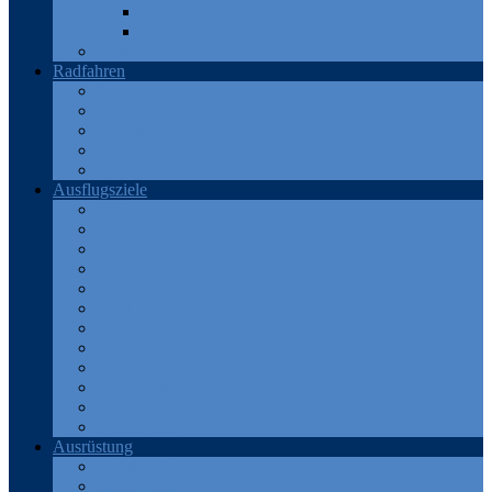
Teneriffa
Katalonien
Türkei
Radfahren
Deutschland
Frankreich
Österreich
Schweiz
Spanien
Ausflugsziele
Eifel
Frankreich
Harz
Odenwald
Rhein
Ruhr
Schweiz
Spanien
Teneriffa
Thüringen
Türkei
Westerwald
Ausrüstung
Android Apps
Bekleidung