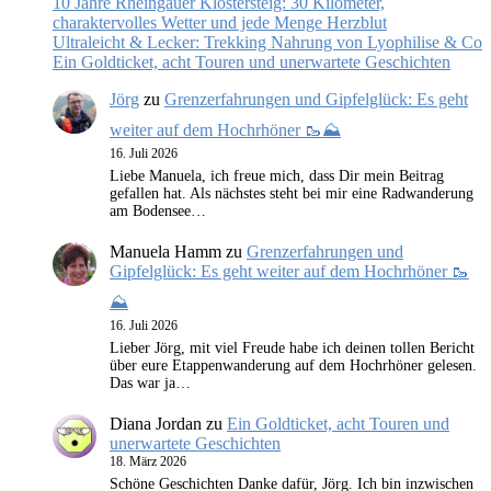
10 Jahre Rheingauer Klostersteig: 30 Kilometer,
charaktervolles Wetter und jede Menge Herzblut
Ultraleicht & Lecker: Trekking Nahrung von Lyophilise & Co
Ein Goldticket, acht Touren und unerwartete Geschichten
Jörg
zu
Grenzerfahrungen und Gipfelglück: Es geht
weiter auf dem Hochrhöner 🥾⛰️
16. Juli 2026
Liebe Manuela, ich freue mich, dass Dir mein Beitrag
gefallen hat. Als nächstes steht bei mir eine Radwanderung
am Bodensee…
Manuela Hamm
zu
Grenzerfahrungen und
Gipfelglück: Es geht weiter auf dem Hochrhöner 🥾
⛰️
16. Juli 2026
Lieber Jörg, mit viel Freude habe ich deinen tollen Bericht
über eure Etappenwanderung auf dem Hochrhöner gelesen.
Das war ja…
Diana Jordan
zu
Ein Goldticket, acht Touren und
unerwartete Geschichten
18. März 2026
Schöne Geschichten Danke dafür, Jörg. Ich bin inzwischen