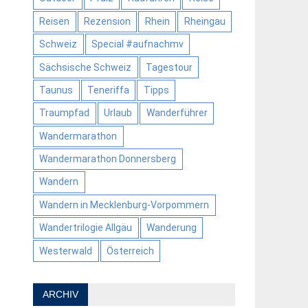
Reisen
Rezension
Rhein
Rheingau
Schweiz
Special #aufnachmv
Sächsische Schweiz
Tagestour
Taunus
Teneriffa
Tipps
Traumpfad
Urlaub
Wanderführer
Wandermarathon
Wandermarathon Donnersberg
Wandern
Wandern in Mecklenburg-Vorpommern
Wandertrilogie Allgäu
Wanderung
Westerwald
Österreich
ARCHIV