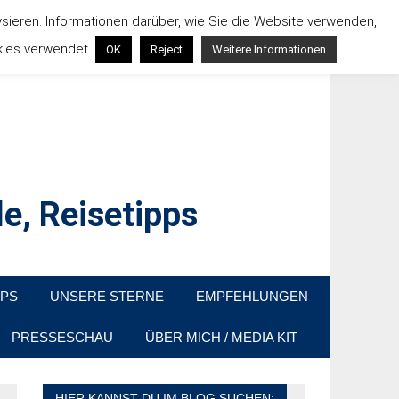
ysieren. Informationen darüber, wie Sie die Website verwenden,
kies verwendet.
OK
Reject
Weitere Informationen
e, Reisetipps
raußen sind. In Deutschland und überall!
PPS
UNSERE STERNE
EMPFEHLUNGEN
PRESSESCHAU
ÜBER MICH / MEDIA KIT
HIER KANNST DU IM BLOG SUCHEN: