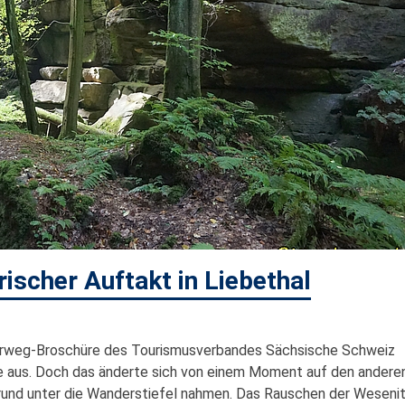
ischer Auftakt in Liebethal
lerweg-Broschüre des Tourismusverbandes Sächsische Schweiz
pe aus. Doch das änderte sich von einem Moment auf den anderen
Grund unter die Wanderstiefel nahmen. Das Rauschen der Weseni