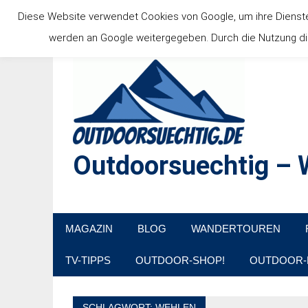
Zum
Diese Website verwendet Cookies von Google, um ihre Dienste b
Inhalt
werden an Google weitergegeben. Durch die Nutzung die
springen
Outdoorsuechtig – W
Outdoor, Wandertouren, Ausflugsziele, Reisetipps
MAGAZIN
BLOG
WANDERTOUREN
TV-TIPPS
OUTDOOR-SHOP!
OUTDOOR-
SCHLAGWORT:
WEHLEN