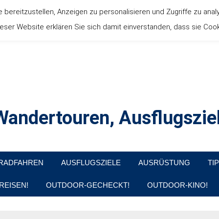
ereitzustellen, Anzeigen zu personalisieren und Zugriffe zu anal
ser Website erklären Sie sich damit einverstanden, dass sie Coo
andertouren, Ausflugsziel
, Produkttests und Buchrezensionen. Ein Blog für alle, die gern d
RADFAHREN
AUSFLUGSZIELE
AUSRÜSTUNG
TI
REISEN!
OUTDOOR-GECHECKT!
OUTDOOR-KINO!