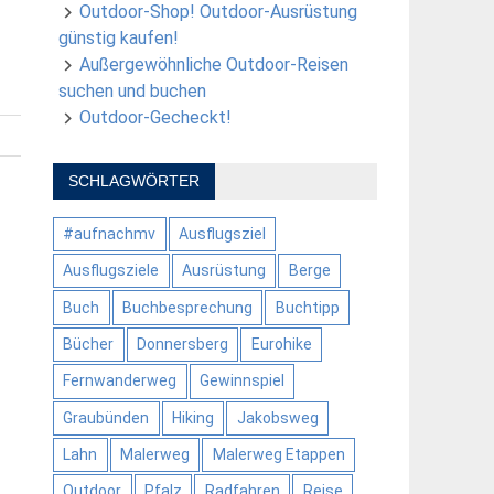
Outdoor-Shop! Outdoor-Ausrüstung
günstig kaufen!
Außergewöhnliche Outdoor-Reisen
suchen und buchen
Outdoor-Gecheckt!
SCHLAGWÖRTER
#aufnachmv
Ausflugsziel
Ausflugsziele
Ausrüstung
Berge
Buch
Buchbesprechung
Buchtipp
Bücher
Donnersberg
Eurohike
Fernwanderweg
Gewinnspiel
Graubünden
Hiking
Jakobsweg
Lahn
Malerweg
Malerweg Etappen
Outdoor
Pfalz
Radfahren
Reise