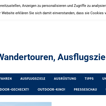
itzustellen, Anzeigen zu personalisieren und Zugriffe zu analysie
 Website erklären Sie sich damit einverstanden, dass sie Cookies 
andertouren, Ausflugsziel
, Produkttests und Buchrezensionen. Ein Blog für alle, die gern 
FAHREN
AUSFLUGSZIELE
AUSRÜSTUNG
TIPPS
U
DOOR-GECHECKT!
OUTDOOR-KINO!
PRESSESCHAU