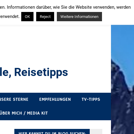
ren. Informationen darüber, wie Sie die Website verwenden, werden
verwendet.
OK
Reject
Weitere Informationen
e, Reisetipps
draußen sind. In Deutschland und überall!
NSERE STERNE
EMPFEHLUNGEN
TV-TIPPS
ÜBER MICH / MEDIA KIT
HIER KANNST DU IM BLOG SUCHEN: