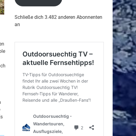
Schließe dich 3.482 anderen Abonnenten
an
en
ole
ich
n
e
Es