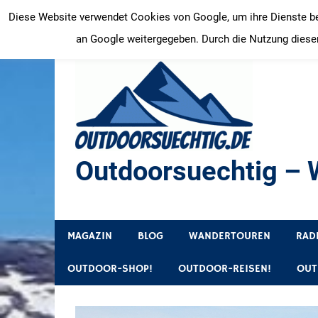
Zum
Diese Website verwendet Cookies von Google, um ihre Dienste bere
Inhalt
an Google weitergegeben. Durch die Nutzung dieser
springen
Outdoorsuechtig – W
Outdoor, Wandertouren, Ausflugsziele, Reisetipps
MAGAZIN
BLOG
WANDERTOUREN
RAD
OUTDOOR-SHOP!
OUTDOOR-REISEN!
OUT