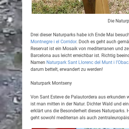
Die Naturp
Drei dieser Naturparks habe ich Ende Mai besuch
Montnegre i el Corridor
. Doch es geht auch gemä
Reservat ist ein Mosaik von mediterranen und z
Barcelona aus leicht erreichbar ist. Richtig be
Namen
Naturpark Sant Llorenc del Munt i l’Obac
darum bettelt, erwandert zu werden!
Naturpark Montseny
Von Sant Esteve de Palautordera aus erkunden wi
ist man mitten in der Natur. Dichter Wald und ei
erklärt uns die Besonderheit dieses Naturparks.
geht sowohl mediterran als auch zentraleuropäis