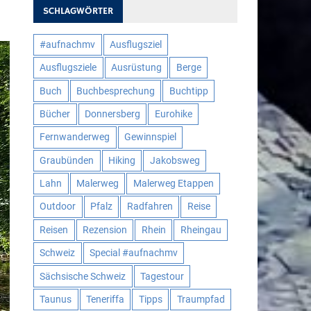
SCHLAGWÖRTER
#aufnachmv
Ausflugsziel
Ausflugsziele
Ausrüstung
Berge
Buch
Buchbesprechung
Buchtipp
Bücher
Donnersberg
Eurohike
Fernwanderweg
Gewinnspiel
Graubünden
Hiking
Jakobsweg
Lahn
Malerweg
Malerweg Etappen
Outdoor
Pfalz
Radfahren
Reise
Reisen
Rezension
Rhein
Rheingau
Schweiz
Special #aufnachmv
Sächsische Schweiz
Tagestour
Taunus
Teneriffa
Tipps
Traumpfad