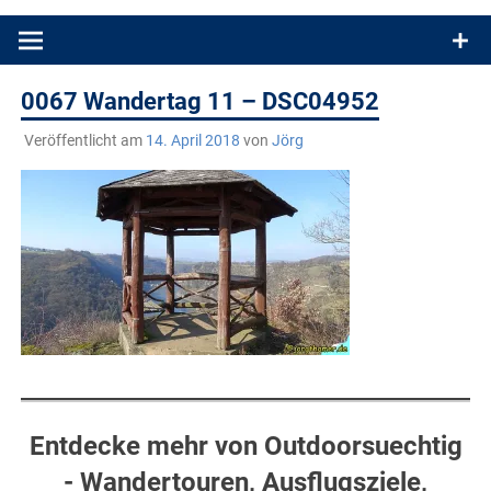
Produkttests und Buchrezensionen. Ein Blog für alle, die gern
draußen sind. In Deutschland und überall!
0067 Wandertag 11 – DSC04952
Veröffentlicht am
14. April 2018
von
Jörg
Entdecke mehr von Outdoorsuechtig
- Wandertouren, Ausflugsziele,