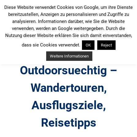
Zum
Diese Website verwendet Cookies von Google, um ihre Dienste
Inhalt
bereitzustellen, Anzeigen zu personalisieren und Zugriffe zu
springen
analysieren. Informationen darüber, wie Sie die Website
verwenden, werden an Google weitergegeben. Durch die
Nutzung dieser Website erklären Sie sich damit einverstanden,
dass sie Cookies verwendet.
OK
Reject
Weitere Informationen
Outdoorsuechtig –
Wandertouren,
Ausflugsziele,
Reisetipps
Outdoor, Wandertouren, Ausflugsziele, Reisetipps,