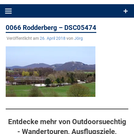
Produkttests und Buchrezensionen. Ein Blog für alle, die gern
draußen sind. In Deutschland und überall!
0066 Rodderberg – DSC05474
Veröffentlicht am
26. April 2018
von
Jörg
Entdecke mehr von Outdoorsuechtig
- Wandertouren, Ausflugsziele,