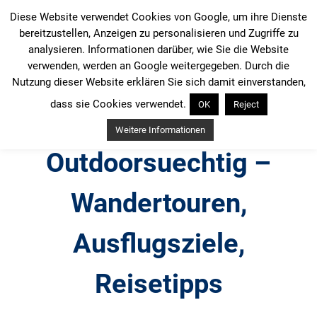
Zum
Diese Website verwendet Cookies von Google, um ihre Dienste
Inhalt
bereitzustellen, Anzeigen zu personalisieren und Zugriffe zu
springen
analysieren. Informationen darüber, wie Sie die Website
verwenden, werden an Google weitergegeben. Durch die
Nutzung dieser Website erklären Sie sich damit einverstanden,
dass sie Cookies verwendet.
OK
Reject
Weitere Informationen
Outdoorsuechtig –
Wandertouren,
Ausflugsziele,
Reisetipps
Outdoor, Wandertouren, Ausflugsziele, Reisetipps,