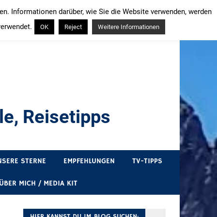
ren. Informationen darüber, wie Sie die Website verwenden, werden
verwendet.
OK
Reject
Weitere Informationen
e, Reisetipps
draußen sind. In Deutschland und überall!
NSERE STERNE
EMPFEHLUNGEN
TV-TIPPS
ÜBER MICH / MEDIA KIT
HIER KANNST DU IM BLOG SUCHEN: