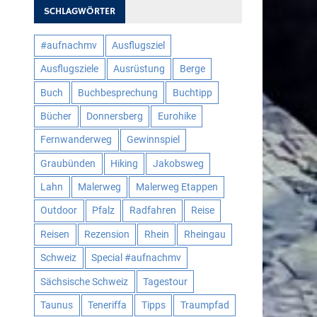
SCHLAGWÖRTER
#aufnachmv
Ausflugsziel
Ausflugsziele
Ausrüstung
Berge
Buch
Buchbesprechung
Buchtipp
Bücher
Donnersberg
Eurohike
Fernwanderweg
Gewinnspiel
Graubünden
Hiking
Jakobsweg
Lahn
Malerweg
Malerweg Etappen
Outdoor
Pfalz
Radfahren
Reise
Reisen
Rezension
Rhein
Rheingau
Schweiz
Special #aufnachmv
Sächsische Schweiz
Tagestour
Taunus
Teneriffa
Tipps
Traumpfad