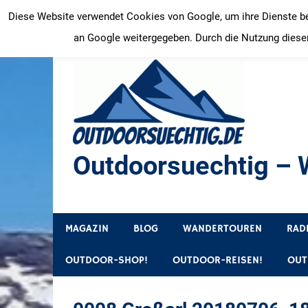
Zum
Diese Website verwendet Cookies von Google, um ihre Dienste bere
Inhalt
an Google weitergegeben. Durch die Nutzung dieser
springen
Outdoorsuechtig – W
Outdoor, Wandertouren, Ausflugsziele, Reisetipps
MAGAZIN
BLOG
WANDERTOUREN
RAD
OUTDOOR-SHOP!
OUTDOOR-REISEN!
OUT