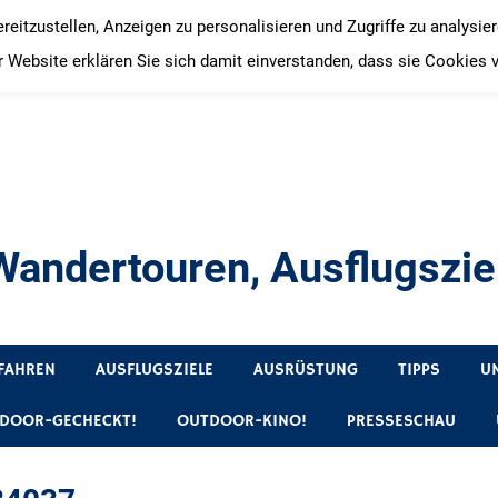
itzustellen, Anzeigen zu personalisieren und Zugriffe zu analysie
 Website erklären Sie sich damit einverstanden, dass sie Cookies 
andertouren, Ausflugsziel
, Produkttests und Buchrezensionen. Ein Blog für alle, die gern 
FAHREN
AUSFLUGSZIELE
AUSRÜSTUNG
TIPPS
U
DOOR-GECHECKT!
OUTDOOR-KINO!
PRESSESCHAU