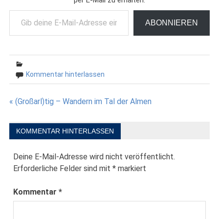
Gib deine E-Mail-Adresse ein ...
ABONNIEREN
Kommentar hinterlassen
Beitragsnavigation
« (Großarl)tig – Wandern im Tal der Almen
KOMMENTAR HINTERLASSEN
Deine E-Mail-Adresse wird nicht veröffentlicht.
Erforderliche Felder sind mit
*
markiert
Kommentar
*