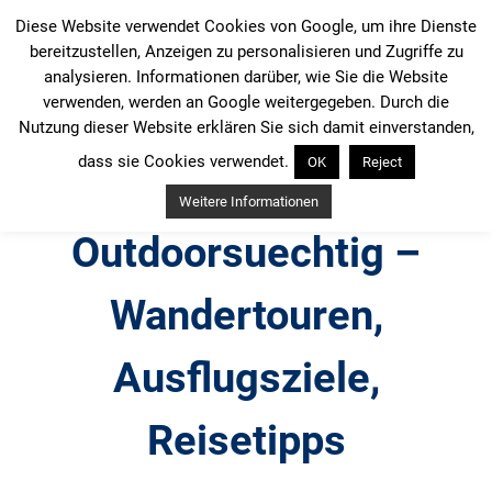
Zum
Diese Website verwendet Cookies von Google, um ihre Dienste
Inhalt
bereitzustellen, Anzeigen zu personalisieren und Zugriffe zu
springen
analysieren. Informationen darüber, wie Sie die Website
verwenden, werden an Google weitergegeben. Durch die
Nutzung dieser Website erklären Sie sich damit einverstanden,
dass sie Cookies verwendet.
OK
Reject
Weitere Informationen
Outdoorsuechtig –
Wandertouren,
Ausflugsziele,
Reisetipps
Outdoor, Wandertouren, Ausflugsziele, Reisetipps,