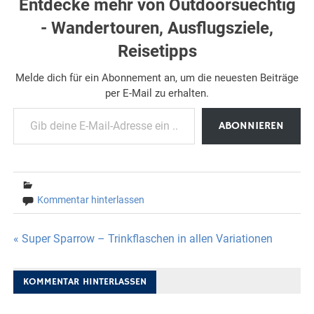
Entdecke mehr von Outdoorsuechtig
- Wandertouren, Ausflugsziele,
Reisetipps
Melde dich für ein Abonnement an, um die neuesten Beiträge
per E-Mail zu erhalten.
Gib deine E-Mail-Adresse ein ...
ABONNIEREN
Kommentar hinterlassen
Beitragsnavigation
« Super Sparrow – Trinkflaschen in allen Variationen
KOMMENTAR HINTERLASSEN