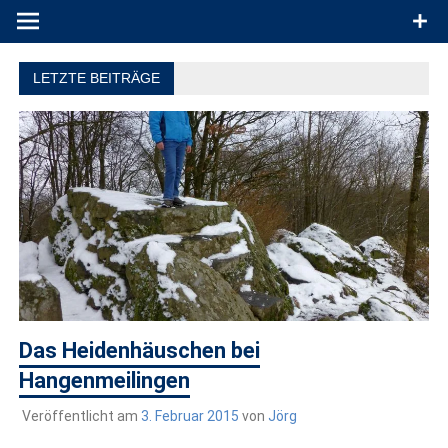
Produkttests und Buchrezensionen. Ein Blog für alle, die gern
draußen sind. In Deutschland und überall!
LETZTE BEITRÄGE
Das Heidenhäuschen bei
Hangenmeilingen
Veröffentlicht am
3. Februar 2015
von
Jörg